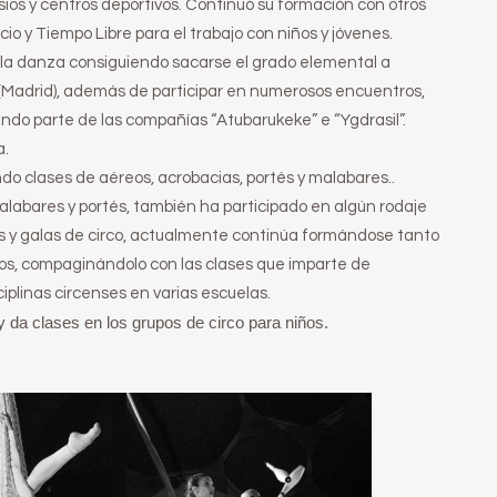
ios y centros deportivos. Continuó su formación con otros
io y Tiempo Libre para el trabajo con niños y jóvenes.
la danza consiguiendo sacarse el grado elemental a
 (Madrid), además de participar en numerosos encuentros,
do parte de las compañías “Atubarukeke” e “Ygdrasil”.
a.
do clases de aéreos, acrobacias, portés y malabares..
alabares y portés, también ha participado en algún rodaje
os y galas de circo, actualmente continúa formándose tanto
os, compaginándolo con las clases que imparte de
iplinas circenses en varias escuelas.
 da clases en los grupos de circo para niños.