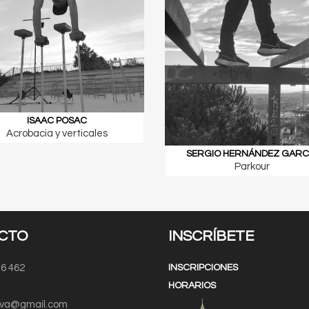
ISAAC POSAC
Acrobacia y verticales
SERGIO HERNÁNDEZ GARC
Parkour
CTO
INSCRÍBETE
16 462
INSCRIPCIONES
HORARIOS
ova@gmail.com